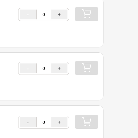
-
+
-
+
-
+