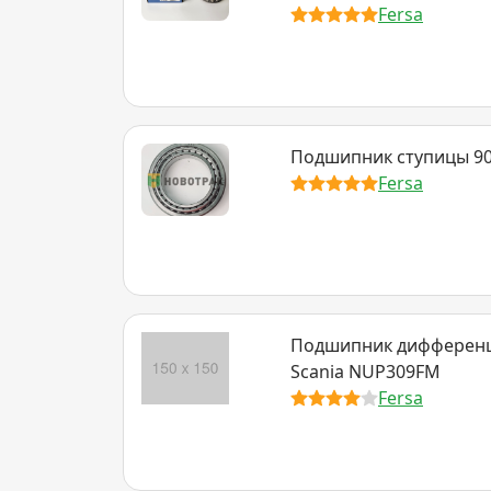
Fersa
Подшипник ступицы 90
Fersa
Подшипник дифференц
Scania NUP309FM
Fersa