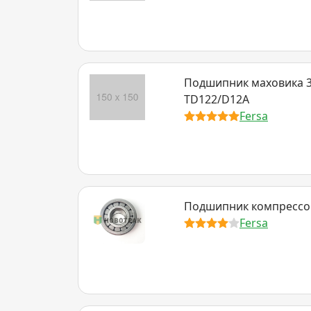
Подшипник маховика 30
TD122/D12A
Fersa
Подшипник компрессо
Fersa