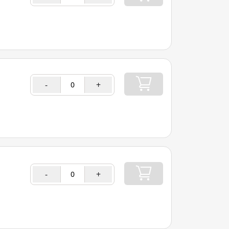
-
+
-
+