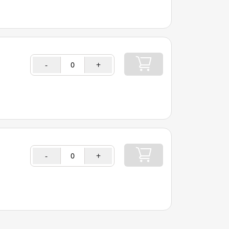
-
+
-
+