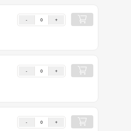
-
+
-
+
-
+