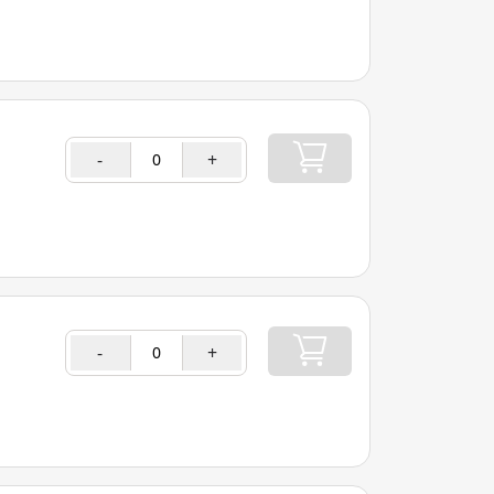
-
+
-
+