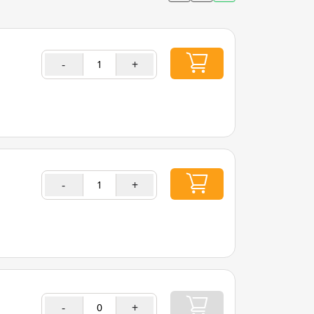
-
+
-
+
-
+