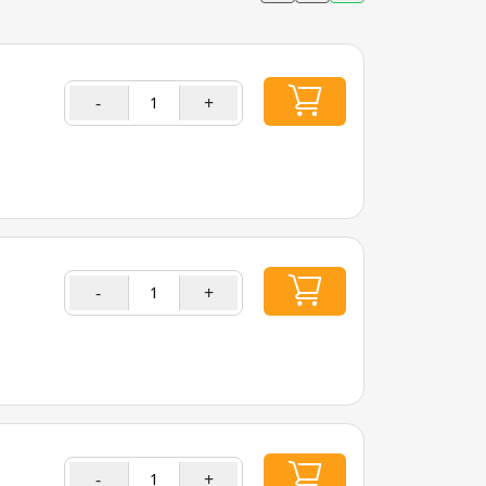
-
+
-
+
-
+