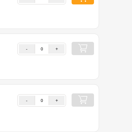
-
+
-
+