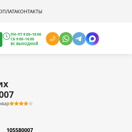
ОПЛАТА
КОНТАКТЫ
ПН–ПТ 9:00–18:00
СБ 9:00–16:00
ВС ВЫХОДНОЙ
их
007
овар
105580007