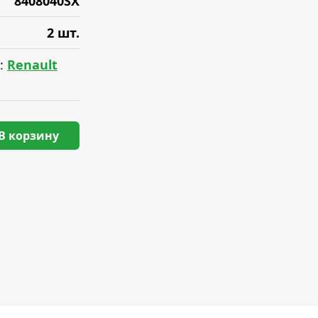
8408040SX
2 шт.
:
Renault
В корзину