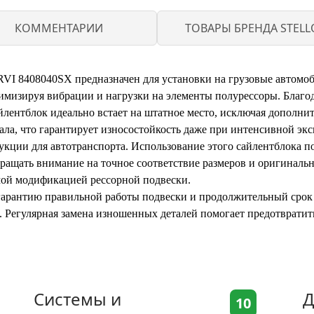
КОММЕНТАРИИ
ТОВАРЫ БРЕНДА STELL
RVI 8408040SX предназначен для установки на грузовые автомоб
мизируя вибрации и нагрузки на элементы полурессоры. Благо
йлентблок идеально встает на штатное место, исключая дополни
ала, что гарантирует износостойкость даже при интенсивной эк
ции для автотранспорта. Использование этого сайлентблока по
бращать внимание на точное соответствие размеров и оригиналь
имой модификацией рессорной подвески.
арантию правильной работы подвески и продолжительный срок 
 Регулярная замена изношенных деталей помогает предотвратить
Системы и
Д
10