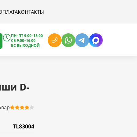
ОПЛАТА
КОНТАКТЫ
ПН–ПТ 9:00–18:00
СБ 9:00–16:00
ВС ВЫХОДНОЙ
ыши D-
овар
TL83004