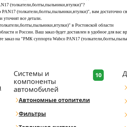
AN17 (толкатели,болты,пыльники,втулки)"?
PAN17 (толкатели,болты,пыльники,втулки)", вам достаточно связ
 уточнят все детали.
олкатели,болты,пыльники,втулки)" в Ростовской области
бласти и России. Ваш заказ будет доставлен в удобное для вас 
ите заказ на "РМК суппорта Wabco PAN17 (толкатели,болты,пыл
Системы и
Д
10
компоненты
я
автомобилей
Автономные отопители
Фильтры