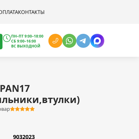
ОПЛАТА
КОНТАКТЫ
ПН–ПТ 9:00–18:00
СБ 9:00–16:00
ВС ВЫХОДНОЙ
 PAN17
ыльники,втулки)
овар
9032023