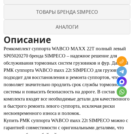
ТОВАРЫ БРЕНДА SIMPECO
АНАЛОГИ
Описание
Ремкомплект суппорта WABCO MAXX 22T полный левый
SP05020270 бренда SIMPECO – надежное решение для
обслуживания тормозных систем грузовиков и фур. Данный
РМК суппорта WABCO maxx 22t SIMPECO для грузовиков
подходит для восстановления и ремонта суппортов, что
позволяет значительно продлить срок службы тормозной
системы и повысить безопасность на дороге. В состав
комплекта входят все необходимые детали для качественного
и быстрого ремонта левого суппорта, исключая риски
несвоевременного износа и поломок.
Купить РМК суппорта WABCO maxx 22t SIMPECO можно с
гарантией совместимости с оригинальными деталями, что