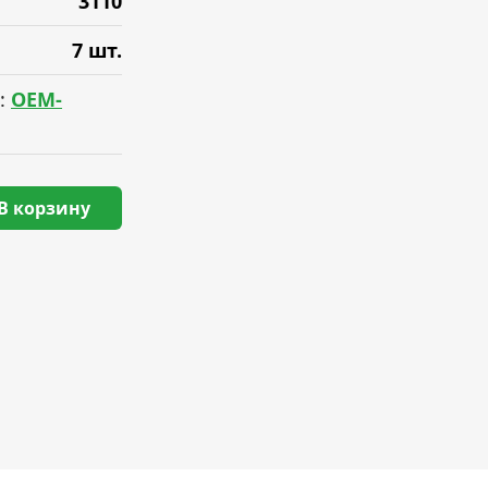
3110
7 шт.
:
OEM-
В корзину