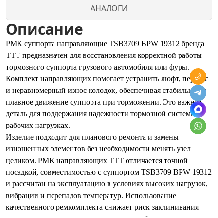
АНАЛОГИ
Описание
РМК суппорта направляющие TSB3709 BPW 19312 бренда
TTT предназначен для восстановления корректной работы
тормозного суппорта грузового автомобиля или фуры.
Комплект направляющих помогает устранить люфт, перекос
и неравномерный износ колодок, обеспечивая стабильное и
плавное движение суппорта при торможении. Это важная
деталь для поддержания надежности тормозной системы в
рабочих нагрузках.
Изделие подходит для планового ремонта и замены
изношенных элементов без необходимости менять узел
целиком. РМК направляющих TTT отличается точной
посадкой, совместимостью с суппортом TSB3709 BPW 19312
и рассчитан на эксплуатацию в условиях высоких нагрузок,
вибрации и перепадов температур. Использование
качественного ремкомплекта снижает риск заклинивания