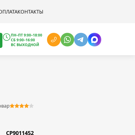
ОПЛАТА
КОНТАКТЫ
ПН–ПТ 9:00–18:00
СБ 9:00–16:00
ВС ВЫХОДНОЙ
овар
CP9011452