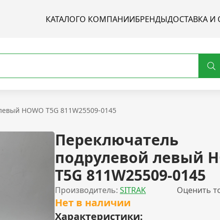
КАТАЛОГ
О КОМПАНИИ
БРЕНДЫ
ДОСТАВКА И 
 левый HOWO T5G 811W25509-0145
Переключатель
подрулевой левый 
T5G 811W25509-0145
Производитель:
SITRAK
Оценить т
Нет в наличии
Характеристики: