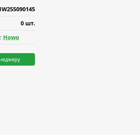
1W255090145
0 шт.
:
Howo
енеджеру