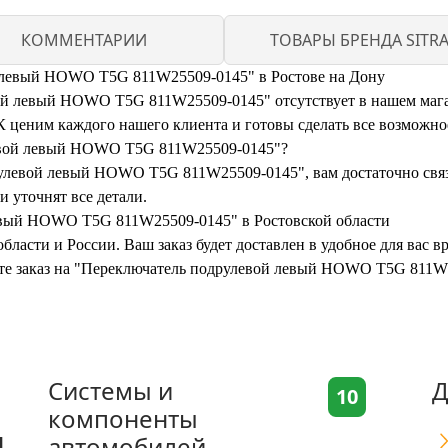
КОММЕНТАРИИ
ТОВАРЫ БРЕНДА SITR
й левый HOWO T5G 811W25509-0145" в Ростове на Дону
 левый HOWO T5G 811W25509-0145" отсутствует в нашем магази
ценим каждого нашего клиента и готовы сделать все возможное
левой левый HOWO T5G 811W25509-0145"?
улевой левый HOWO T5G 811W25509-0145", вам достаточно связат
 уточнят все детали.
евый HOWO T5G 811W25509-0145" в Ростовской области
бласти и России. Ваш заказ будет доставлен в удобное для вас 
мите заказ на "Переключатель подрулевой левый HOWO T5G 811W
Системы и
Д
10
компоненты
я
автомобилей