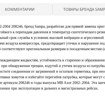
КОММЕНТАРИИ
ТОВАРЫ БРЕНДА SAM
-2004 208246, бренд Sampa, разработан для прямой замены ориг
тойкого к перепадам давления и температур синтетического рез
ьный срок службы в условиях высокой вибрации и агрессивной 
ачи воздуха компрессора, предотвращает утечки и нарушение по
 соответствуют оригинальным размерам и посадочным местам (а
хлаждающим жидкостям, устойчивость к старению и образованию
при обнаружении трещин, вздутий и утечек воздуха из патрубка
стите соединения от загрязнений и остатков герметика, при не
тяжки хомутов и избегайте перегибов патрубка, которые могут 
е артикула 208246 и годы выпуска MB Axor 2002–2004. Эта зап
хники при эксплуатации в дальних и магистральных рейсах.