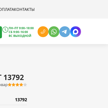
ОПЛАТА
КОНТАКТЫ
ПН–ПТ 9:00–18:00
СБ 9:00–16:00
ВС ВЫХОДНОЙ
T 13792
овар
13792