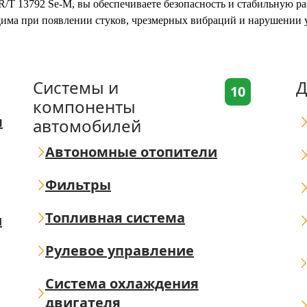
/R/T 13792 Se-M, вы обеспечиваете безопасность и стабильную 
дима при появлении стуков, чрезмерных вибраций и нарушении 
Системы и
Д
10
компоненты
я
автомобилей
Автономные отопители
Фильтры
Топливная система
ш
Рулевое управление
Система охлаждения
двигателя