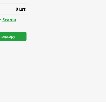
0 шт.
:
Scania
енеджеру