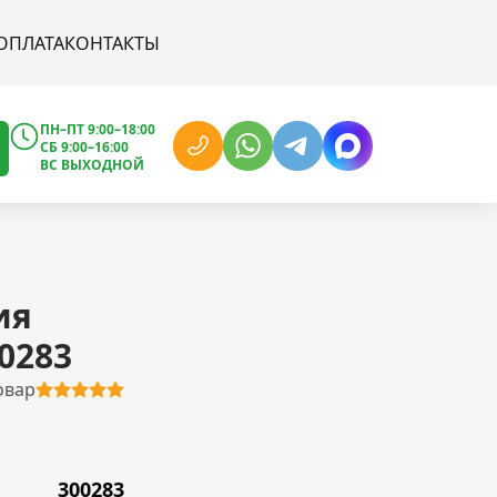
ОПЛАТА
КОНТАКТЫ
ПН–ПТ 9:00–18:00
СБ 9:00–16:00
ВС ВЫХОДНОЙ
ия
0283
овар
300283