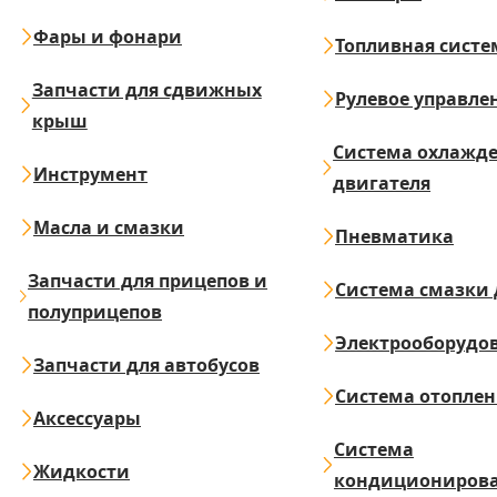
Фары и фонари
Топливная систе
Запчасти для сдвижных
Рулевое управле
крыш
Система охлажд
Инструмент
двигателя
Масла и смазки
Пневматика
Запчасти для прицепов и
Система смазки 
полуприцепов
Электрооборудо
Запчасти для автобусов
Система отопле
Аксессуары
Система
Жидкости
кондициониров