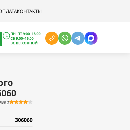
ОПЛАТА
КОНТАКТЫ
ПН–ПТ 9:00–18:00
СБ 9:00–16:00
ВС ВЫХОДНОЙ
ого
6060
овар
306060