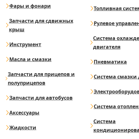
Фары и фонари
Топливная систе
Запчасти для сдвижных
Рулевое управле
крыш
Система охлажд
Инструмент
двигателя
Масла и смазки
Пневматика
Запчасти для прицепов и
Система смазки 
полуприцепов
Электрооборудо
Запчасти для автобусов
Система отопле
Аксессуары
Система
Жидкости
кондициониров