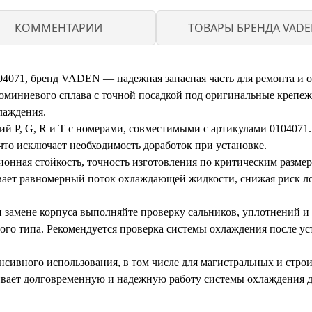
КОММЕНТАРИИ
ТОВАРЫ БРЕНДА VAD
0104071, бренд VADEN — надежная запасная часть для ремонта и
люминиевого сплава с точной посадкой под оригинальные крепеж
лаждения.
рий P, G, R и T с номерами, совместимыми с артикулами 010407
что исключает необходимость доработок при установке.
нная стойкость, точность изготовления по критическим размер
вает равномерный поток охлаждающей жидкости, снижая риск ло
и замене корпуса выполняйте проверку сальников, уплотнений 
го типа. Рекомендуется проверка системы охлаждения после уст
енсивного использования, в том числе для магистральных и стр
ивает долговременную и надежную работу системы охлаждения д