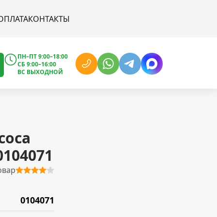
ОПЛАТА
КОНТАКТЫ
ПН–ПТ 9:00–18:00
СБ 9:00–16:00
ВС ВЫХОДНОЙ
соса
 0104071
овар
0104071