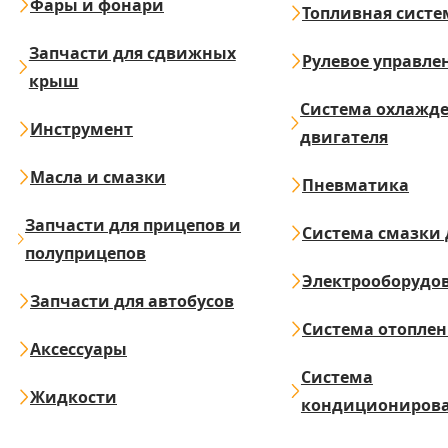
Фары и фонари
Топливная систе
Запчасти для сдвижных
Рулевое управле
крыш
Система охлажд
Инструмент
двигателя
Масла и смазки
Пневматика
Запчасти для прицепов и
Система смазки 
полуприцепов
Электрооборудо
Запчасти для автобусов
Система отопле
Аксессуары
Система
Жидкости
кондициониров