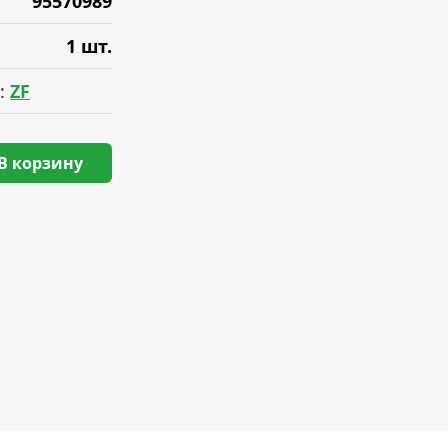
95570989
1 шт.
:
ZF
В корзину