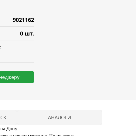
9021162
0 шт.
:
енеджеру
UCK
АНАЛОГИ
 на Дону
ет в нашем магазине. Но не стоит