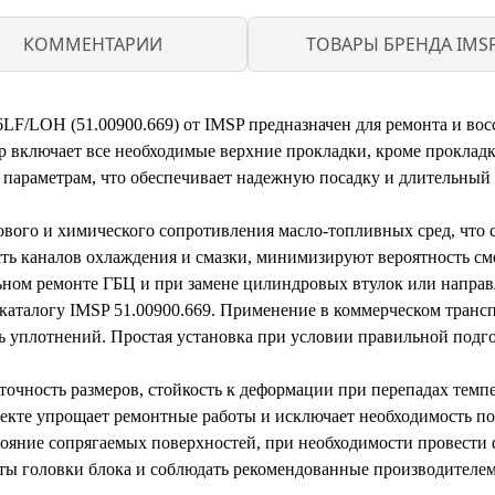
КОММЕНТАРИИ
ТОВАРЫ БРЕНДА IMS
F/LOH (51.00900.669) от IMSP предназначен для ремонта и вос
 включает все необходимые верхние прокладки, кроме прокладк
параметрам, что обеспечивает надежную посадку и длительный
вого и химического сопротивления масло-топливных сред, что 
ть каналов охлаждения и смазки, минимизируют вероятность с
льном ремонте ГБЦ и при замене цилиндровых втулок или напра
алогу IMSP 51.00900.669. Применение в коммерческом транспор
ь уплотнений. Простая установка при условии правильной под
точность размеров, стойкость к деформации при перепадах темп
екте упрощает ремонтные работы и исключает необходимость по
тояние сопрягаемых поверхностей, при необходимости провести 
лты головки блока и соблюдать рекомендованные производителе