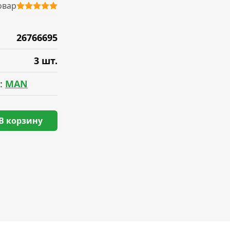
овар
26766695
3 шт.
:
MAN
В корзину