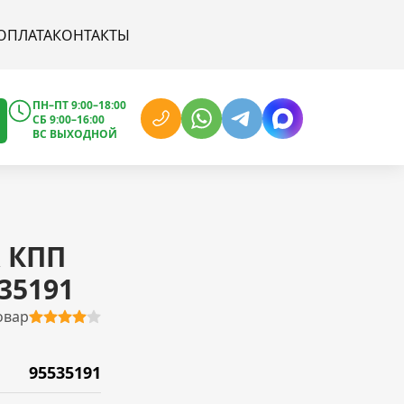
ОПЛАТА
КОНТАКТЫ
ПН–ПТ 9:00–18:00
СБ 9:00–16:00
ВС ВЫХОДНОЙ
 КПП
535191
овар
95535191