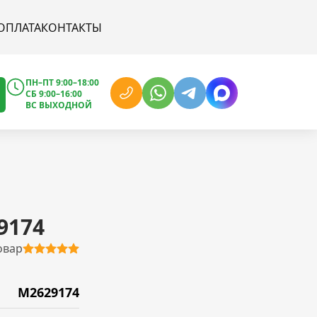
ОПЛАТА
КОНТАКТЫ
ПН–ПТ 9:00–18:00
СБ 9:00–16:00
ВС ВЫХОДНОЙ
9174
овар
M2629174