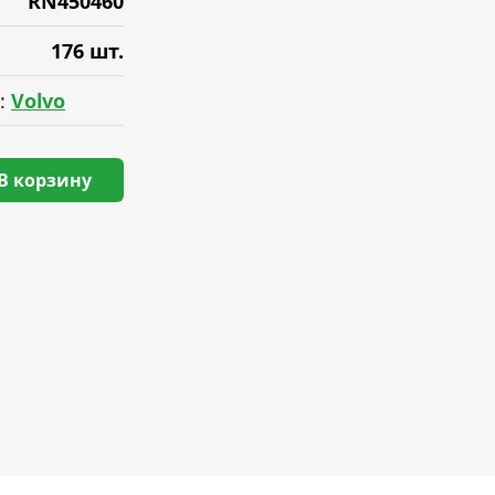
RN450460
176 шт.
:
Volvo
В корзину