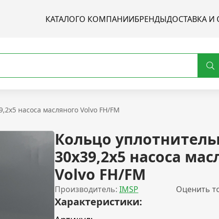
КАТАЛОГ
О КОМПАНИИ
БРЕНДЫ
ДОСТАВКА И 
,2x5 насоса масляного Volvo FH/FM
Кольцо уплотнитель
30x39,2x5 насоса мас
Volvo FH/FM
Производитель:
IMSP
Оценить т
Характеристики: