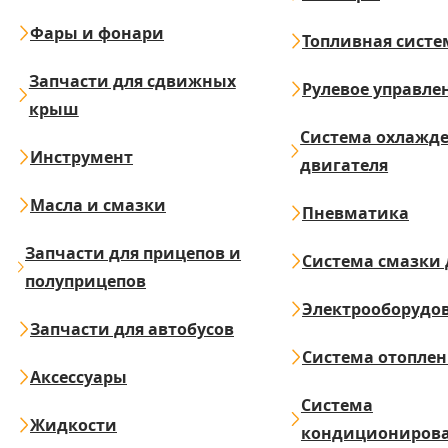
Фары и фонари
Топливная систе
Запчасти для сдвижных
Рулевое управле
крыш
Система охлажд
Инструмент
двигателя
Масла и смазки
Пневматика
Запчасти для прицепов и
Система смазки 
полуприцепов
Электрооборудо
Запчасти для автобусов
Система отопле
Аксессуары
Система
Жидкости
кондициониров