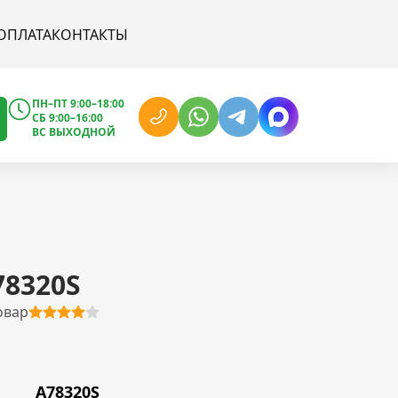
ОПЛАТА
КОНТАКТЫ
ПН–ПТ 9:00–18:00
СБ 9:00–16:00
ВС ВЫХОДНОЙ
78320S
овар
A78320S