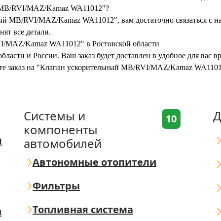
й MB/RVI/MAZ/Kamaz WA11012"?
ый MB/RVI/MAZ/Kamaz WA11012", вам достаточно связаться с на
нят все детали.
VI/MAZ/Kamaz WA11012" в Ростовской области
бласти и России. Ваш заказ будет доставлен в удобное для вас 
мите заказ на "Клапан ускорительный MB/RVI/MAZ/Kamaz WA1101
Системы и
Д
10
компоненты
я
автомобилей
Автономные отопители
Фильтры
Топливная система
ш