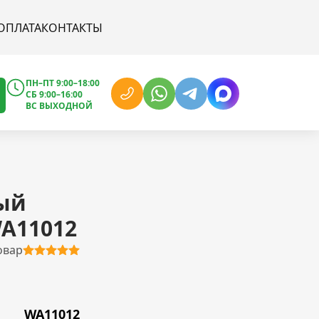
ОПЛАТА
КОНТАКТЫ
ПН–ПТ 9:00–18:00
СБ 9:00–16:00
ВС ВЫХОДНОЙ
ый
A11012
овар
WA11012