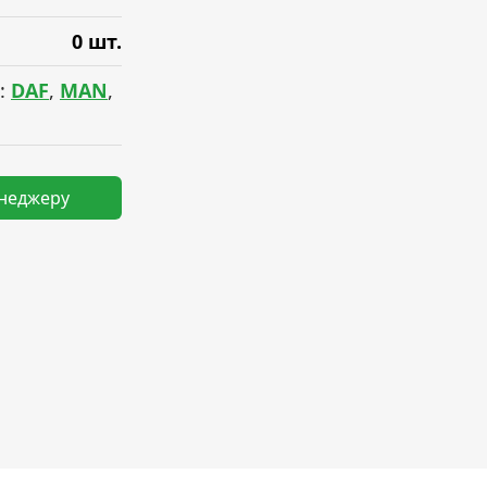
0 шт.
:
DAF
,
MAN
,
енеджеру