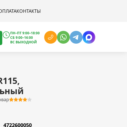
ОПЛАТА
КОНТАКТЫ
ПН–ПТ 9:00–18:00
СБ 9:00–16:00
ВС ВЫХОДНОЙ
R115,
льный
овар
4722600050