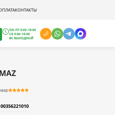
ОПЛАТА
КОНТАКТЫ
ПН–ПТ 9:00–18:00
СБ 9:00–16:00
ВС ВЫХОДНОЙ
AMAZ
овар
100356221010