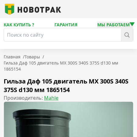
КАК КУПИТЬ ?
ГАРАНТИЯ
МЫ РАБОТАЕМ
Главная
/
Товары
/
Гильза Даф 105 двигатель MX 300S 340S 375S d130 мм
1865154
Гильза Даф 105 двигатель MX 300S 340S
375S d130 мм 1865154
Производитель:
Mahle