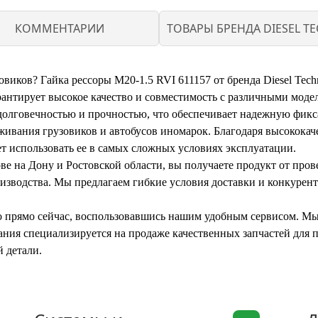
КОММЕНТАРИИ
ТОВАРЫ БРЕНДА DIESEL TE
виков? Гайка рессоры M20-1.5 RVI 611157 от бренда Diesel Tec
арантирует высокое качество и совместимость с различными мод
я долговечностью и прочностью, что обеспечивает надежную фик
живания грузовиков и автобусов иномарок. Благодаря высококач
т использовать ее в самых сложных условиях эксплуатации.
ове на Дону и Ростовской области, вы получаете продукт от про
изводства. Мы предлагаем гибкие условия доставки и конкурент
жно прямо сейчас, воспользовавшись нашим удобным сервисом. М
ания специализируется на продаже качественных запчастей для 
 детали.