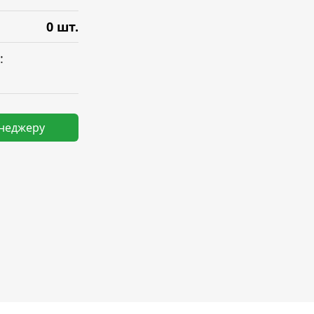
0 шт.
:
енеджеру