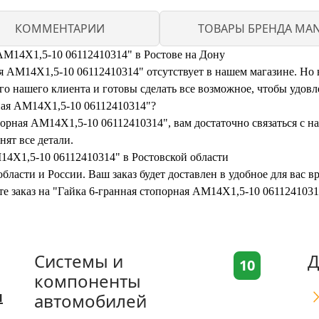
КОММЕНТАРИИ
ТОВАРЫ БРЕНДА MA
 AM14X1,5-10 06112410314" в Ростове на Дону
 AM14X1,5-10 06112410314" отсутствует в нашем магазине. Но не
 нашего клиента и готовы сделать все возможное, чтобы удовл
рная AM14X1,5-10 06112410314"?
порная AM14X1,5-10 06112410314", вам достаточно связаться с на
нят все детали.
14X1,5-10 06112410314" в Ростовской области
бласти и России. Ваш заказ будет доставлен в удобное для вас 
те заказ на "Гайка 6-гранная стопорная AM14X1,5-10 061124103
Системы и
Д
10
компоненты
я
автомобилей