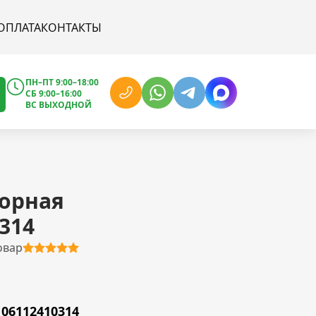
ОПЛАТА
КОНТАКТЫ
ПН–ПТ 9:00–18:00
СБ 9:00–16:00
ВС ВЫХОДНОЙ
порная
314
овар
06112410314