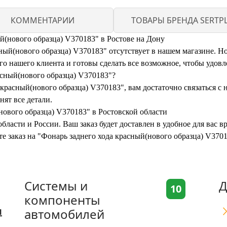
КОММЕНТАРИИ
ТОВАРЫ БРЕНДА SERTP
й(нового образца) V370183" в Ростове на Дону
ый(нового образца) V370183" отсутствует в нашем магазине. Но 
 нашего клиента и готовы сделать все возможное, чтобы удовл
асный(нового образца) V370183"?
красный(нового образца) V370183", вам достаточно связаться с 
нят все детали.
нового образца) V370183" в Ростовской области
бласти и России. Ваш заказ будет доставлен в удобное для вас 
те заказ на "Фонарь заднего хода красный(нового образца) V370
Системы и
Д
10
компоненты
я
автомобилей