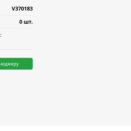
V370183
0 шт.
:
енеджеру