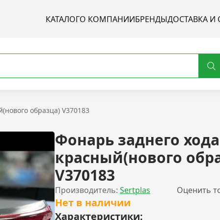
КАТАЛОГ
О КОМПАНИИ
БРЕНДЫ
ДОСТАВКА И 
й(нового образца) V370183
Фонарь заднего хода
красный(нового обр
V370183
Производитель:
Sertplas
Оценить т
Нет в наличии
Характеристики: