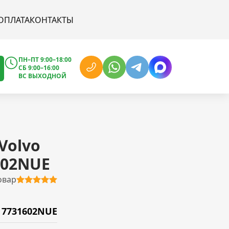
ОПЛАТА
КОНТАКТЫ
ПН–ПТ 9:00–18:00
СБ 9:00–16:00
ВС ВЫХОДНОЙ
Volvo
602NUE
овар
7731602NUE