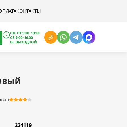
ОПЛАТА
КОНТАКТЫ
ПН–ПТ 9:00–18:00
СБ 9:00–16:00
ВС ВЫХОДНОЙ
авый
овар
224119