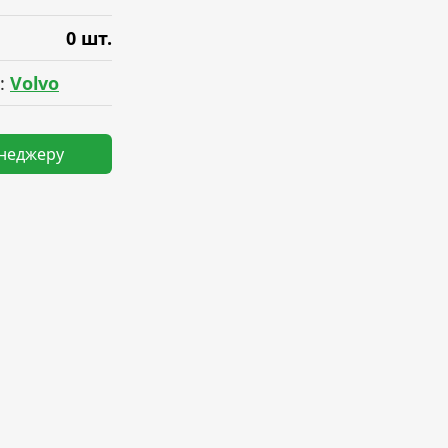
0 шт.
:
Volvo
енеджеру