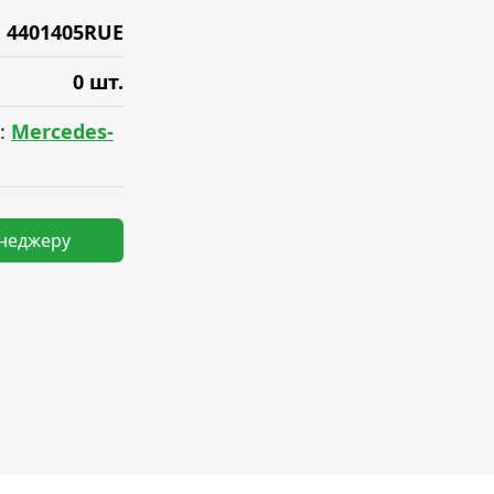
4401405RUE
0 шт.
:
Mercedes-
енеджеру