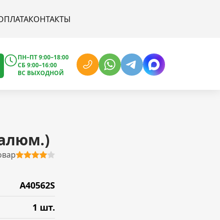
ОПЛАТА
КОНТАКТЫ
ПН–ПТ 9:00–18:00
СБ 9:00–16:00
ВС ВЫХОДНОЙ
алюм.)
овар
A40562S
1 шт.