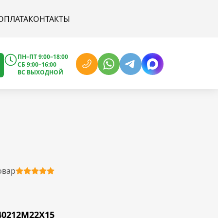
ОПЛАТА
КОНТАКТЫ
ПН–ПТ 9:00–18:00
СБ 9:00–16:00
ВС ВЫХОДНОЙ
овар
40212M22X15