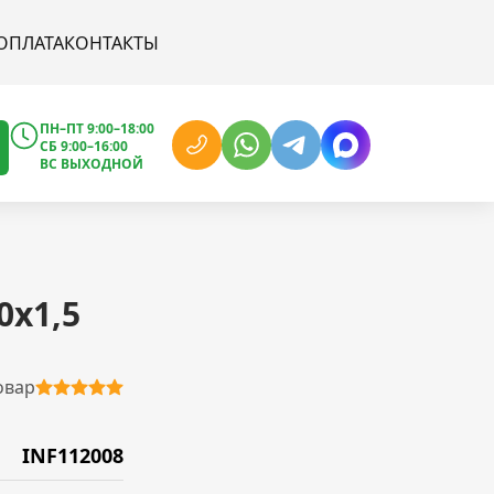
ОПЛАТА
КОНТАКТЫ
ПН–ПТ 9:00–18:00
СБ 9:00–16:00
ВС ВЫХОДНОЙ
0х1,5
овар
INF112008