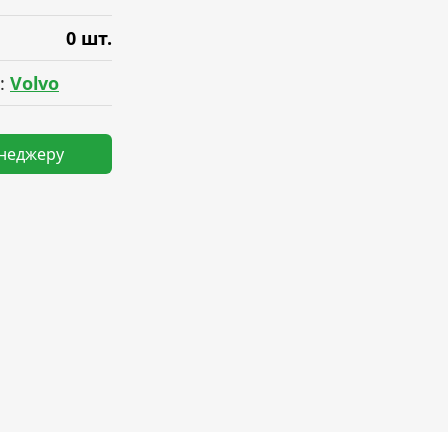
0 шт.
:
Volvo
енеджеру