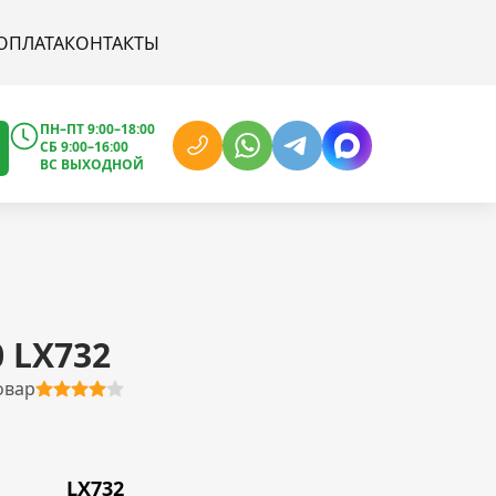
ОПЛАТА
КОНТАКТЫ
ПН–ПТ 9:00–18:00
СБ 9:00–16:00
ВС ВЫХОДНОЙ
0 LX732
овар
LX732