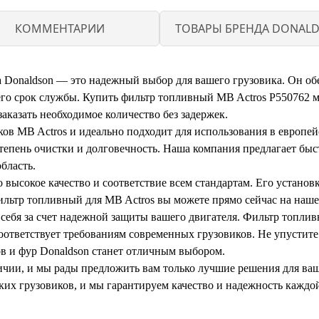
КОММЕНТАРИИ
ТОВАРЫ БРЕНДА DONAL
а Donaldson — это надежный выбор для вашего грузовика. Он о
 его срок службы. Купить фильтр топливный MB Actros P550762 
заказать необходимое количество без задержек.
ков MB Actros и идеально подходит для использования в европе
тепень очистки и долговечность. Наша компания предлагает быс
бласть.
высокое качество и соответствие всем стандартам. Его установк
ильтр топливный для MB Actros вы можете прямо сейчас на наше
себя за счет надежной защиты вашего двигателя. Фильтр топлив
оответствует требованиям современных грузовиков. Не упустит
ов и фур Donaldson станет отличным выбором.
личии, и мы рады предложить вам только лучшие решения для ваш
их грузовиков, и мы гарантируем качество и надежность каждой