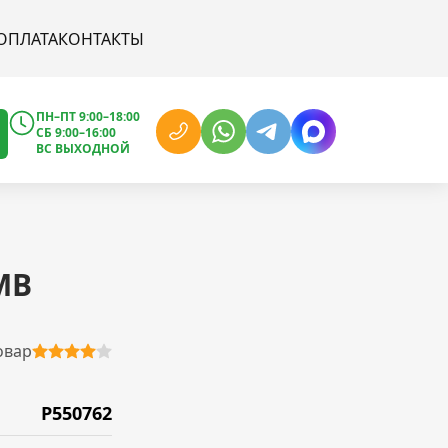
ОПЛАТА
КОНТАКТЫ
ПН–ПТ 9:00–18:00
СБ 9:00–16:00
ВС ВЫХОДНОЙ
MB
овар
P550762