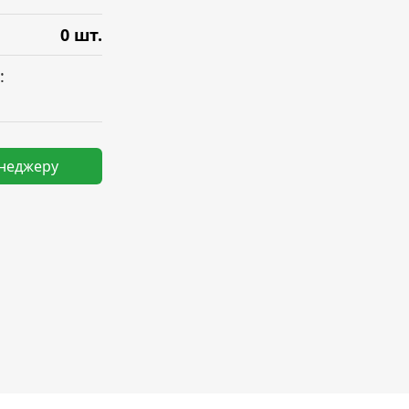
0 шт.
:
енеджеру