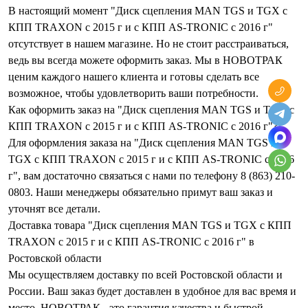
В настоящий момент "Диск сцепления MAN TGS и TGX с
КПП TRAXON с 2015 г и с КПП AS-TRONIC с 2016 г"
отсутствует в нашем магазине. Но не стоит расстраиваться,
ведь вы всегда можете оформить заказ. Мы в НОВОТРАК
ценим каждого нашего клиента и готовы сделать все
возможное, чтобы удовлетворить ваши потребности.
Как оформить заказ на "Диск сцепления MAN TGS и TGX с
КПП TRAXON с 2015 г и с КПП AS-TRONIC с 2016 г"?
Для оформления заказа на "Диск сцепления MAN TGS и
TGX с КПП TRAXON с 2015 г и с КПП AS-TRONIC с 2016
г", вам достаточно связаться с нами по телефону 8 (863) 210-
0803. Наши менеджеры обязательно примут ваш заказ и
уточнят все детали.
Доставка товара "Диск сцепления MAN TGS и TGX с КПП
TRAXON с 2015 г и с КПП AS-TRONIC с 2016 г" в
Ростовской области
Мы осуществляем доставку по всей Ростовской области и
России. Ваш заказ будет доставлен в удобное для вас время и
место. НОВОТРАК - это гарантия качества и быстрой