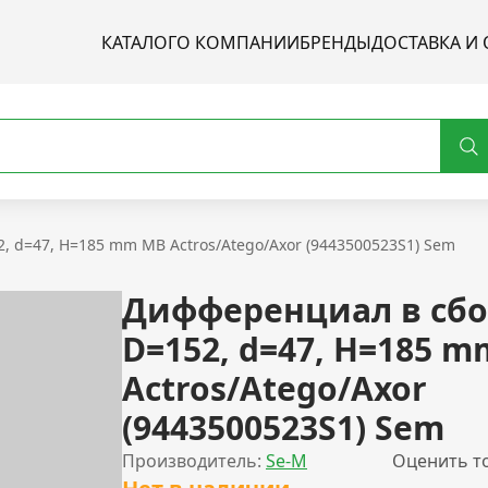
КАТАЛОГ
О КОМПАНИИ
БРЕНДЫ
ДОСТАВКА И 
, d=47, H=185 mm MB Actros/Atego/Axor (9443500523S1) Sem
Дифференциал в сбо
D=152, d=47, H=185 
Actros/Atego/Axor
(9443500523S1) Sem
Производитель:
Se-M
Оценить т