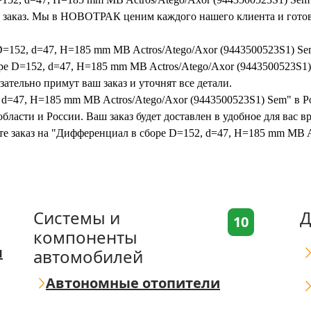
ть заказ. Мы в НОВОТРАК ценим каждого нашего клиента и готов
D=152, d=47, H=185 mm MB Actros/Atego/Axor (9443500523S1) Se
е D=152, d=47, H=185 mm MB Actros/Atego/Axor (9443500523S1) 
ательно примут ваш заказ и уточнят все детали.
 d=47, H=185 mm MB Actros/Atego/Axor (9443500523S1) Sem" в Р
бласти и России. Ваш заказ будет доставлен в удобное для вас 
те заказ на "Дифференциал в сборе D=152, d=47, H=185 mm MB A
Системы и
Д
10
компоненты
я
автомобилей
Автономные отопители