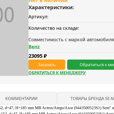
Нет в наличии
Характеристики:
Артикул:
Количество на складе:
Совместимость с маркой автомобиля
Benz
23095
₽
Заказать
Обратиться к м
ОБРАТИТЬСЯ К МЕНЕДЖЕРУ
КОММЕНТАРИИ
ТОВАРЫ БРЕНДА SE-
2, d=47, H=185 mm MB Actros/Atego/Axor (9443500523S1) Sem" в
52, d=47, H=185 mm MB Actros/Atego/Axor (9443500523S1) Sem" 