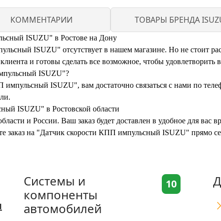
КОММЕНТАРИИ
ТОВАРЫ БРЕНДА ISUZ
льсный ISUZU" в Ростове на Дону
льсный ISUZU" отсутствует в нашем магазине. Но не стоит расс
иента и готовы сделать все возможное, чтобы удовлетворить 
импульсный ISUZU"?
П импульсный ISUZU", вам достаточно связаться с нами по теле
ли.
сный ISUZU" в Ростовской области
бласти и России. Ваш заказ будет доставлен в удобное для вас 
ите заказ на "Датчик скорости КПП импульсный ISUZU" прямо с
Системы и
Д
10
компоненты
я
автомобилей