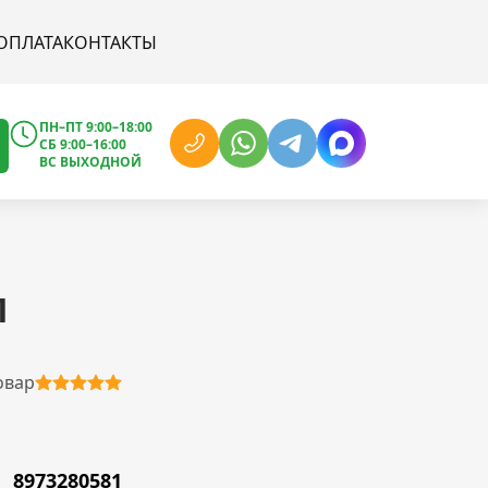
ОПЛАТА
КОНТАКТЫ
ПН–ПТ 9:00–18:00
СБ 9:00–16:00
ВС ВЫХОДНОЙ
П
овар
8973280581