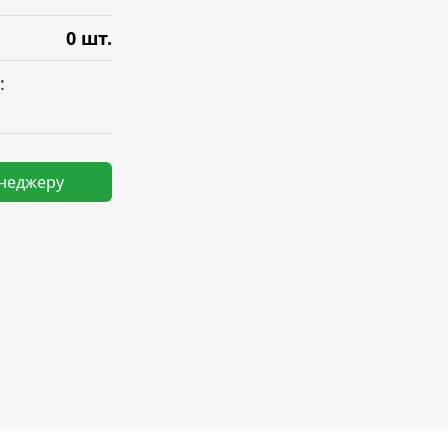
0 шт.
:
енеджеру