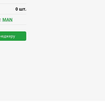
0 шт.
:
MAN
енеджеру