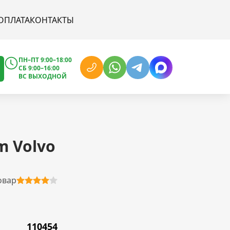
ОПЛАТА
КОНТАКТЫ
ПН–ПТ 9:00–18:00
СБ 9:00–16:00
ВС ВЫХОДНОЙ
m Volvo
овар
110454