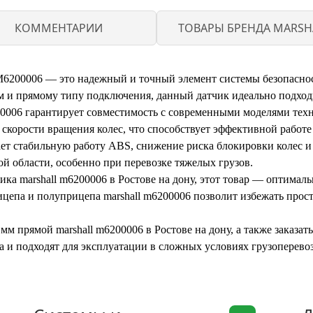
КОММЕНТАРИИ
ТОВАРЫ БРЕНДА MARSH
00006 — это надежный и точный элемент системы безопасност
м и прямому типу подключения, данный датчик идеально подход
0006 гарантирует совместимость с современными моделями тех
я скорости вращения колес, что способствует эффективной рабо
 стабильную работу ABS, снижение риска блокировки колес и
ой области, особенно при перевозке тяжелых грузов.
овика marshall m6200006 в Ростове на дону, этот товар — оптима
цепа и полуприцепа marshall m6200006 позволит избежать прос
 мм прямой marshall m6200006 в Ростове на дону, а также заказа
ва и подходят для эксплуатации в сложных условиях грузоперево