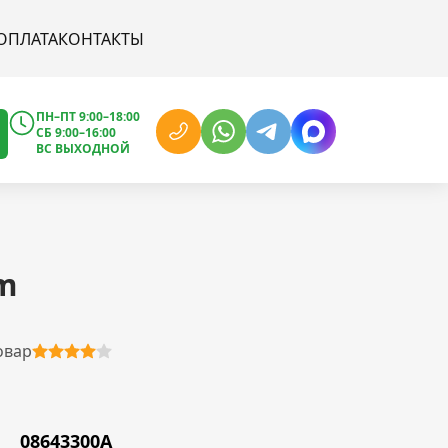
ОПЛАТА
КОНТАКТЫ
ПН–ПТ 9:00–18:00
СБ 9:00–16:00
ВС ВЫХОДНОЙ
m
овар
08643300A