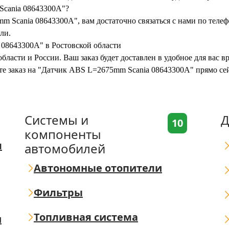
Scania 08643300A"?
m Scania 08643300A", вам достаточно связаться с нами по теле
ли.
 08643300A" в Ростовской области
бласти и России. Ваш заказ будет доставлен в удобное для вас 
ите заказ на "Датчик ABS L=2675mm Scania 08643300A" прямо се
Системы и
Д
10
компоненты
я
автомобилей
Автономные отопители
Фильтры
Топливная система
ш